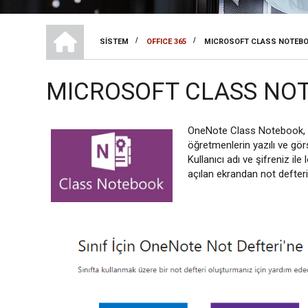
BILGI SISTEMLERI VE TEKNOLOJILERI
/
/
SISTEM
OFFICE 365
MICROSOFT CLASS NOTEB
SAYFA
YOLU
MICROSOFT CLASS NO
OneNote Class Notebook, Of
öğretmenlerin yazılı ve görs
Kullanıcı adı ve şifreniz i
açılan ekrandan not defteri