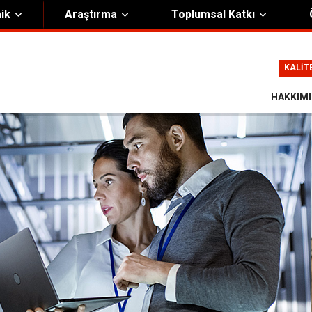
ik
Araştırma
Toplumsal Katkı
m
Kurumsal
KALİT
Onursal Başkan
Görsel Kimlik Rehberi
HAKKIM
i Heyet
Kalite Yönetim Sistemi
ük
Stratejik Plan
asyon Şeması
Eğiticinin Eğitimi Programı
Bilgi Güvenliği
Politikalar