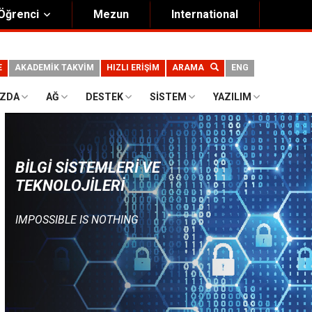
Öğrenci
Mezun
International
E
AKADEMİK TAKVİM
HIZLI ERİŞİM
ARAMA
ENG
IZDA
AĞ
DESTEK
SISTEM
YAZILIM
BILGI SISTEMLERI VE
TEKNOLOJILERI
IMPOSSIBLE IS NOTHING