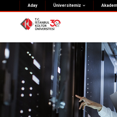
Aday
Üniversitemiz
Akadem
Hakkımızda
Yöneti
Genel Bilgiler
Kurucu 
Kültür Anayasası
Mütevell
Misyon & Vizyon
Rektörl
Kültür Koleji Vakfı ( KEV )
Organiz
Akıngüç Ödülü
İKÜ Ödülleri
İdari Birimler
Mevzuat
Onursal Doktora